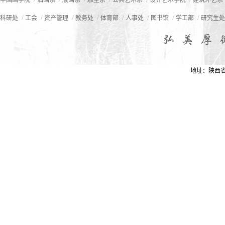
中国画学院
油画系
版画系
雕塑系
公共艺术系
设计艺术学院
建筑环艺系
/
/
/
/
/
/
/
/
科研处
工会
资产管理
教务处
体育部
人事处
图书馆
学工部
研究生处
地址：陕西省西安