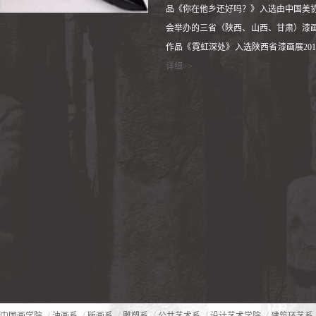
品《你在他乡还好吗？》入选由中国美
会举办的三省（陕西、山西、甘肃）漆画展
作品《霓虹深处》入选陕西省漆画展2017
详细>>
/
/
/
/
/
/