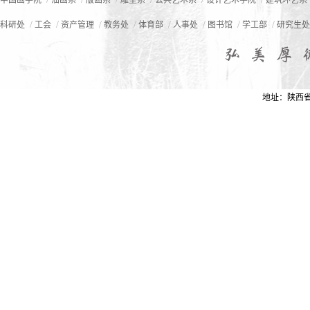
中国画学院
油画系
版画系
雕塑系
公共艺术系
设计艺术学院
建筑环艺系
/
/
/
/
/
/
/
/
科研处
工会
资产管理
教务处
体育部
人事处
图书馆
学工部
研究生处
地址：陕西省西安