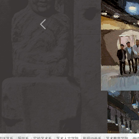
/
/
/
/
/
/