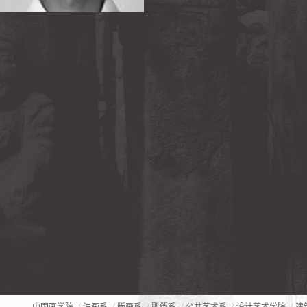
/
/
/
/
/
/