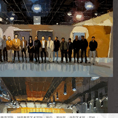
/
/
/
/
/
/