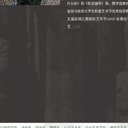
片分析》和《影视编导》等。教学成果
金拴马桩奖大学生影像艺术节优秀指导
五届丝绸之路国际艺术节•2018”丝路长
艺...
详细>>
/
/
/
/
/
/