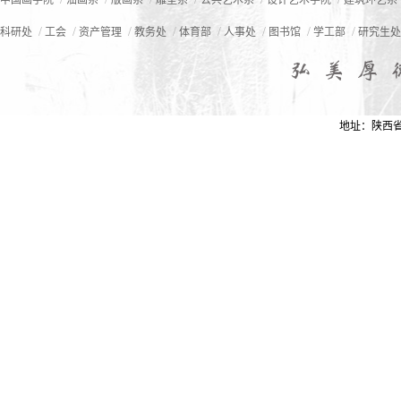
中国画学院
油画系
版画系
雕塑系
公共艺术系
设计艺术学院
建筑环艺系
/
/
/
/
/
/
/
/
科研处
工会
资产管理
教务处
体育部
人事处
图书馆
学工部
研究生处
地址：陕西省西安