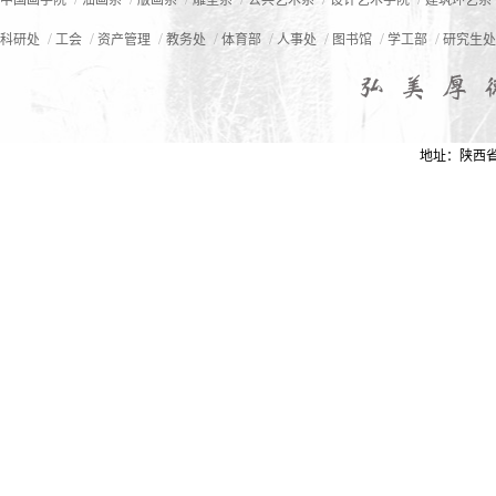
中国画学院
油画系
版画系
雕塑系
公共艺术系
设计艺术学院
建筑环艺系
/
/
/
/
/
/
/
/
科研处
工会
资产管理
教务处
体育部
人事处
图书馆
学工部
研究生处
地址：陕西省西安