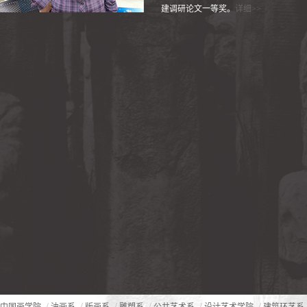
建调研论文一等奖。
详细>>
/
/
/
/
/
/