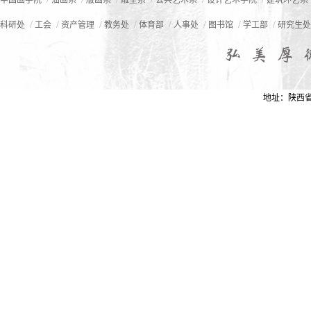
中国画学院
油画系
版画系
雕塑系
公共艺术系
设计艺术学院
建筑环艺系
/
/
/
/
/
/
/
/
科研处
工会
资产管理
教务处
体育部
人事处
图书馆
学工部
研究生处
地址：陕西省西安