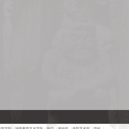
/
/
/
/
/
/