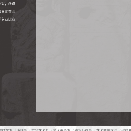
等奖；获得
演奏比赛四
琴专业比赛
/
/
/
/
/
/