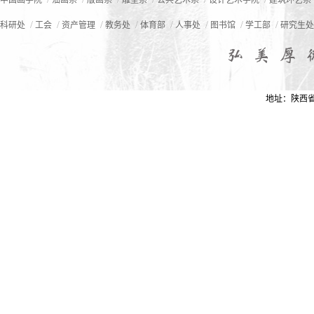
中国画学院
油画系
版画系
雕塑系
公共艺术系
设计艺术学院
建筑环艺系
/
/
/
/
/
/
/
/
科研处
工会
资产管理
教务处
体育部
人事处
图书馆
学工部
研究生处
地址：陕西省西安