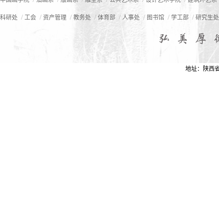
中国画学院
油画系
版画系
雕塑系
公共艺术系
设计艺术学院
建筑环艺系
/
/
/
/
/
/
/
/
科研处
工会
资产管理
教务处
体育部
人事处
图书馆
学工部
研究生处
地址：陕西省西安