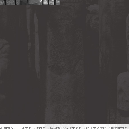
/
/
/
/
/
/