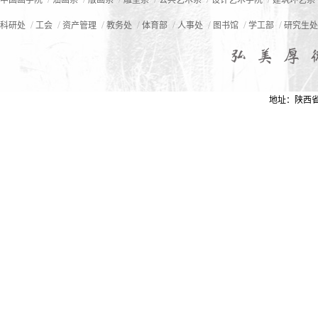
中国画学院
油画系
版画系
雕塑系
公共艺术系
设计艺术学院
建筑环艺系
/
/
/
/
/
/
/
/
科研处
工会
资产管理
教务处
体育部
人事处
图书馆
学工部
研究生处
地址：陕西省西安